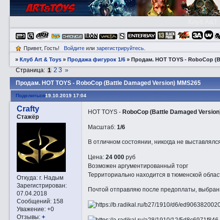
Клуб A&T
Привет, Гость!
Войдите
или
зарегистрируйтесь
.
»
Клуб Art & Toys
»
Продажа фигурок 1/6
»
Прoдам. HOT TOYS - RoboCop (B
2
3
»
Страница:
1
Прoдам. HOT TOYS - RoboCop (Battle Damaged Version) MMS265
Поделиться
19.10.2019 17:04
Crafty
HOT TOYS -
RoboCop (Battle Damaged Version
Стажёр
Масштаб:
1/6
В отличном состоянии, никогда не выставлялся
Цена:
24 000
руб
Возможен аргументированный торг
Территориально находится в тюменской облас
Откуда:
г. Надым
Зарегистрирован
:
Почтой отправляю после предоплаты, выбран
07.04.2018
Сообщений:
158
Уважение:
+0
Отзывы:
+