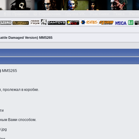
👮🏻 Правила
😃 Справочник
Группа VK
Участники
Поиск
Реги
attle Damaged Version) MMS265
)
MMS265
, пролежал в коробке.
ти
ным Вами способом.