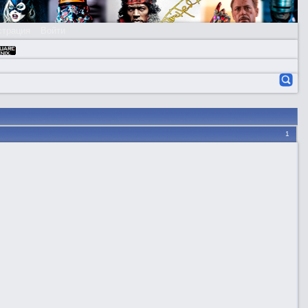
страция
Войти
1