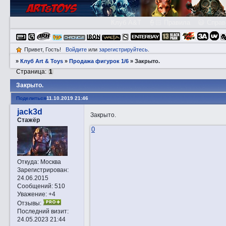
Клуб A&T
👮🏻 Правила
😃 Справ
Привет, Гость!
Войдите
или
зарегистрируйтесь
.
»
Клуб Art & Toys
»
Продажа фигурок 1/6
»
Закрытo.
Страница:
1
Закрытo.
Поделиться
11.10.2019 21:46
jack3d
Закрытo.
Стажёр
0
Откуда:
Москва
Зарегистрирован
:
24.06.2015
Сообщений:
510
Уважение:
+4
Отзывы:
Последний визит:
24.05.2023 21:44