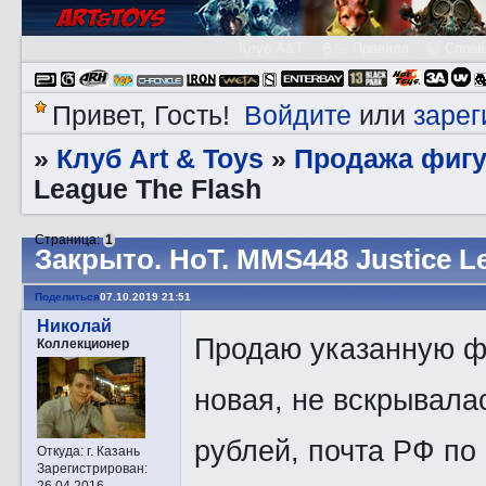
Клуб A&T
👮🏻 Правила
😃 Справ
Войдите
зарег
Привет, Гость!
или
Клуб Art & Toys
Продажа фигу
»
»
League The Flash
Страница:
1
Закрытo. HоT. MMS448 Justice L
Поделиться
07.10.2019 21:51
Николай
Продаю указанную фи
Коллекционер
новая, не вскрывала
рублей, почта РФ по
Откуда:
г. Казань
Зарегистрирован
:
26.04.2016