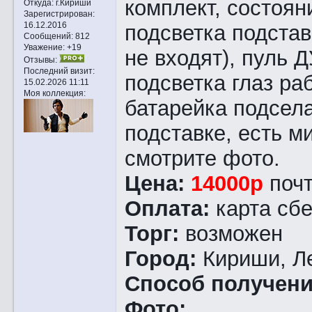
комплект, состоян
Откуда:
г.Кириши
Зарегистрирован
:
16.12.2016
подсветка подстав
Сообщений:
812
Уважение:
+19
не входят), пуль Д
Отзывы:
Последний визит:
подсветка глаз раб
15.02.2026 11:11
Моя коллекция:
батарейка подсела
подставке, есть м
смотрите фото.
Цена:
14000р
почт
Оплата:
карта сб
Торг:
возможен
Город:
Кириши, Л
Способ получен
Фото: