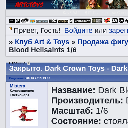
Клуб A&T
👮🏻 Правила
😃 Справ
Войдите
зарег
Привет, Гость!
или
Клуб Art & Toys
Продажа фигу
»
»
Blood Hellsaints 1/6
Страница:
1
Закрытo. Dark Crown Toys - Dark 
Поделиться
06.10.2019 13:43
Misterx
Название:
Dark Bl
Коллекционер
+Легионер+
Производитель:
Масштаб:
1/6
Состояние:
стоял