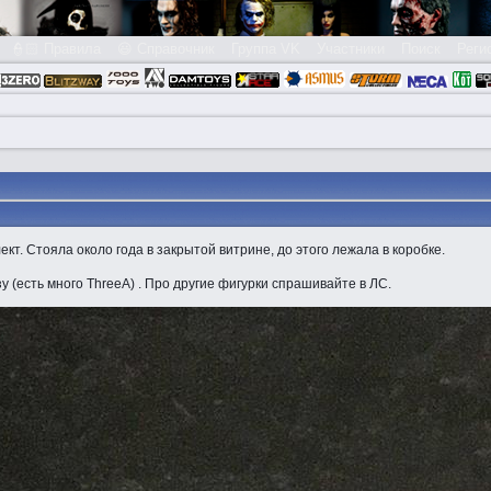
👮🏻 Правила
😃 Справочник
Группа VK
Участники
Поиск
Реги
кт. Стояла около года в закрытой витрине, до этого лежала в коробке.
у (есть много ThreeA) . Про другие фигурки спрашивайте в ЛС.