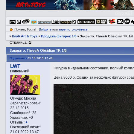
Клуб A&T
Привет, Гость!
Войдите
или
зарегистрируйтесь
.
»
Клуб Art & Toys
»
Продажа фигурок 1/6
»
Закрытo. ThreeA Obsidian TK 1/6
Страница:
1
Закрытo. ThreeA Obsidian TK 1/6
Поделиться
01.10.2019 17:46
LWT
Фигурка в идеальном состоянии, полный компле
Новенький
Цена 8000 р. Скидки за несколько фигурок сраз
Откуда:
Москва
Зарегистрирован
:
22.12.2015
Сообщений:
25
Уважение:
+0
Отзывы:
+
Последний визит:
21.01.2022 13:47