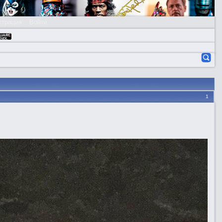
страция
Войти
1