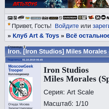
Клуб A&T
👮🏻 Правила
😃 Справ
Войдите
зарег
Привет, Гость!
или
Клуб Art & Toys
Всё остально
»
»
Страница:
1
Irоn. [Iron Studios] Miles Morales 
Поделиться
01.10.2019 06:45
MoscowGeek
Iron Studios
Trooper
Коллекционер
Miles Morales (Sp
Серия: Art Scale
Масштаб: 1/10
Откуда:
Москва
Зарегистрирован
: