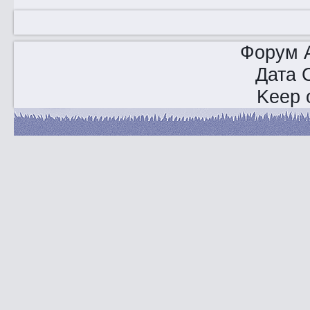
Форум A
Дата 
Keep o