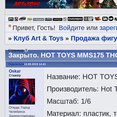
Клуб A&T
👮🏻 Правила
😃 Справ
Войдите
зарег
Привет, Гость!
или
Клуб Art & Toys
Продажа фигу
»
»
Страница:
1
Закрытo. HOT TOYS MMS175 T
Поделиться
13.09.2019 14:41
Oskar
Название: HOT TO
Стажёр
Производитель: Hot 
Масштаб: 1/6
Откуда:
Город
Материал: пластик, 
Челябинск
Зарегистрирован
: