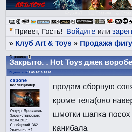
Клуб A&T
👮🏻 Правила
😃 Справ
Войдите
зарег
Привет, Гость!
или
Клуб Art & Toys
Продажа фигу
»
»
Страница:
1
Закрытo. . Hot Toys джек вороб
Поделиться
11.09.2019 18:06
capone
продам сборную соля
Коллекционер
кроме тела(оно наве
Откуда:
Ярославль
шмотки шапка посох 
Зарегистрирован
:
02.04.2015
Сообщений:
362
канибала
Уважение:
+4