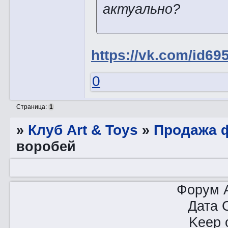
актуально?
https://vk.com/id69
0
Страница:
1
»
Клуб Art & Toys
»
Продажа ф
воробей
Форум A
Дата 
Keep o