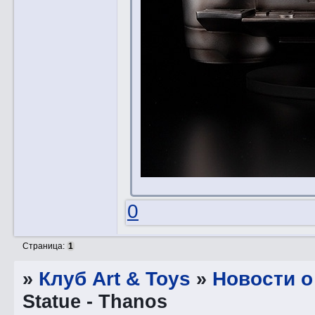
0
Страница:
1
»
Клуб Art & Toys
»
Новости о
Statue - Thanos