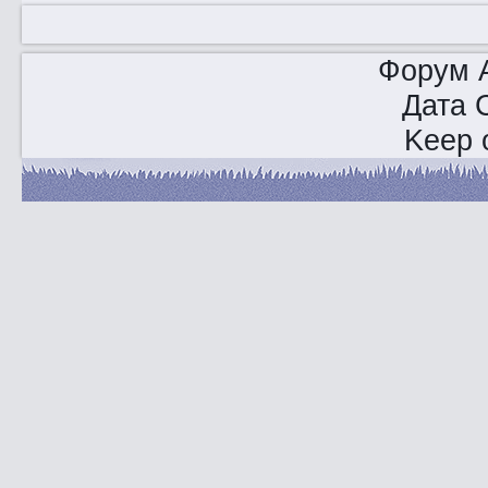
Форум A
Дата 
Keep o