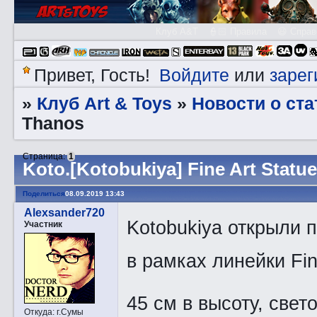
Клуб A&T
👮🏻 Правила
😃 Справ
Войдите
зарег
Привет, Гость!
или
Клуб Art & Toys
Новости о ста
»
»
Thanos
Страница:
1
Kotо.[Kotobukiya] Fine Art Statu
Поделиться
08.09.2019 13:43
Alexsander720
Kotobukiya открыли 
Участник
в рамках линейки Fine
45 см в высоту, свет
Откуда:
г.Сумы