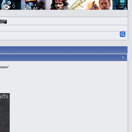
страция
Войти
1
имик".