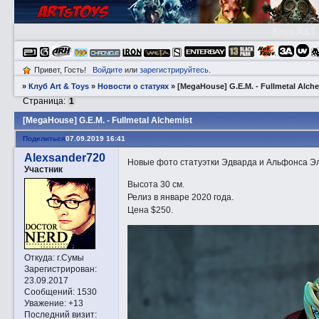
Клуб A&T
Привет, Гость!
Войдите
или
зарегистрируйтесь
.
»
Клуб Art & Toys
»
Новости о статуях
»
[MegaHouse] G.E.M. - Fullmetal Alch
Страница:
1
[MegaHouse] G.E.M. - Fullmetal Alchemist
Поделиться
07.09.2019 16:41
Alexsander720
Новые фото статуэтки Эдварда и Альфонса Эл
Участник
Высота 30 см.
Релиз в январе 2020 года.
Цена $250.
Откуда:
г.Сумы
Зарегистрирован
:
23.09.2017
Сообщений:
1530
Уважение:
+13
Последний визит: