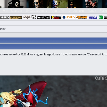
👮🏻 Правила
😃 Справочник
Группа VK
Участники
Поиск
Реги
emist
риков линейки G.E.M. от студии MegaHouse по мотивам аниме "Стальной Алх