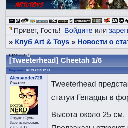
Клуб A&T
👮🏻 Правила
😃 Справ
Войдите
зарег
Привет, Гость!
или
Клуб Art & Toys
Новости о ста
»
»
Страница:
1
[Tweeterhead] Cheetah 1/6
Поделиться
07.09.2019 12:41
Alexsander720
Tweeterhead предст
Участник
статуи Гепарды в фо
Высота около 25 см.
Откуда:
г.Сумы
Зарегистрирован
:
Предзаказы откроют 
23.09.2017