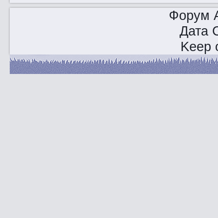
Форум A
Дата 
Keep o