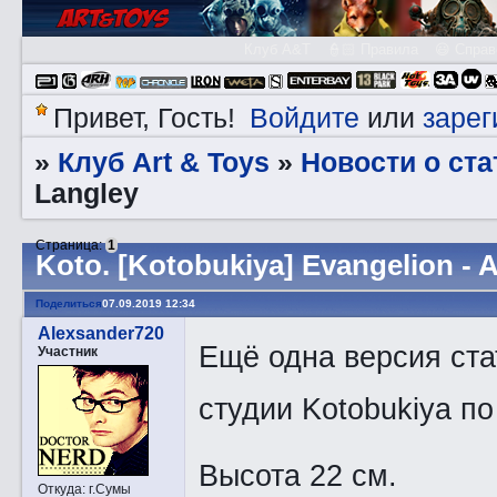
Клуб A&T
👮🏻 Правила
😃 Справ
Войдите
зарег
Привет, Гость!
или
Клуб Art & Toys
Новости о ста
»
»
Langley
Страница:
1
Kotо. [Kotobukiya] Evangelion - 
Поделиться
07.09.2019 12:34
Alexsander720
Ещё одна версия ста
Участник
студии Kotobukiya по
Высота 22 см.
Откуда:
г.Сумы