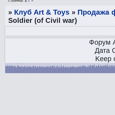
2
»
Страница:
1
»
Клуб Art & Toys
»
Продажа ф
Soldier (of Civil war)
Форум A
Дата 
Keep o