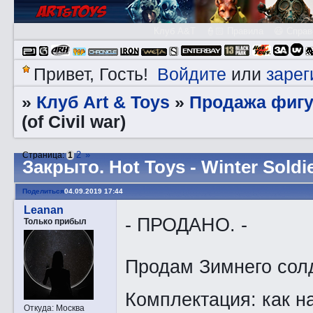
Клуб A&T
👮🏻 Правила
😃 Справ
Войдите
зарег
Привет, Гость!
или
Клуб Art & Toys
Продажа фигу
»
»
(of Civil war)
2
»
Страница:
1
Закрытo. Hot Toys - Winter Soldier
Поделиться
04.09.2019 17:44
Leanan
- ПРОДАНО. -
Только прибыл
Продам Зимнего солда
Комплектация: как на
Откуда:
Москва