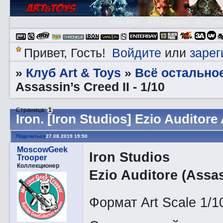
Клуб A&T
👮🏻 Правила
😃 Справ
Войдите
зарег
Привет, Гость!
или
Клуб Art & Toys
Всё остально
»
»
Assassin’s Creed II - 1/10
Страница:
1
Irоn. [Iron Studios] Ezio Auditore 
Поделиться
27.08.2019 19:50
MoscowGeek
Iron Studios
Trooper
Коллекционер
Ezio Auditore (Assas
Формат Art Scale 1/1