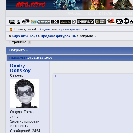
Клуб A&T
👮🏻 Правила
😃 Справ
Привет, Гость!
Войдите
или
зарегистрируйтесь
.
»
Клуб Art & Toys
»
Продажа фигурок 1/6
»
Закрытo. -
Страница:
1
Закрытo. -
Поделиться
14.08.2019 19:30
Dmitry
-
Donskoy
Стажёр
0
Откуда:
Ростов-на-
Дону
Зарегистрирован
:
31.01.2017
Сообщений:
2454