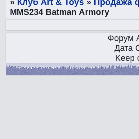
»
Клуб Art & Toys
»
Продажа ф
MMS234 Batman Armory
Форум A
Дата 
Keep o