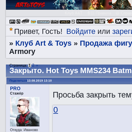
Клуб A&T
👮🏻 Правила
😃 Справ
Войдите
зарег
Привет, Гость!
или
Клуб Art & Toys
Продажа фигу
»
»
Armory
2
»
Страница:
1
Закрытo. Hot Toys MMS234 Batm
Поделиться
13.08.2019 13:10
PRO
Просьба закрыть тем
Стажёр
0
Откуда:
Иваново