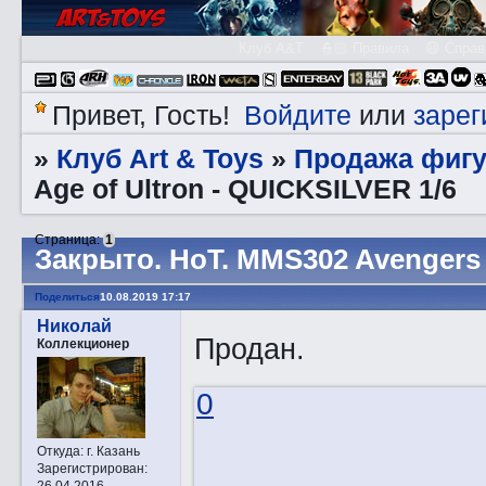
Клуб A&T
👮🏻 Правила
😃 Справ
Войдите
зарег
Привет, Гость!
или
Клуб Art & Toys
Продажа фигу
»
»
Age of Ultron - QUICKSILVER 1/6
Страница:
1
Закрытo. HоT. MMS302 Avengers 
Поделиться
10.08.2019 17:17
Николай
Продан.
Коллекционер
0
Откуда:
г. Казань
Зарегистрирован
:
26.04.2016