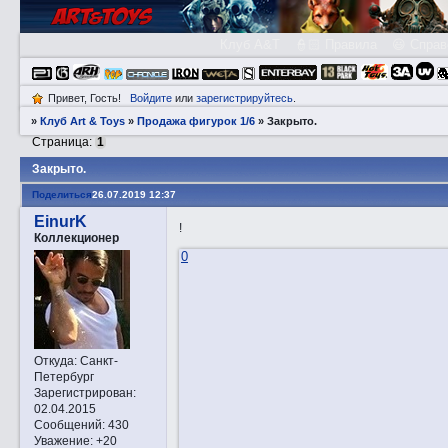
Клуб A&T
👮🏻 Правила
😃 Справ
Привет, Гость!
Войдите
или
зарегистрируйтесь
.
»
Клуб Art & Toys
»
Продажа фигурок 1/6
»
Закрытo.
Страница:
1
Закрытo.
Поделиться
26.07.2019 12:37
EinurK
!
Коллекционер
0
Откуда:
Санкт-
Петербург
Зарегистрирован
:
02.04.2015
Сообщений:
430
Уважение:
+20