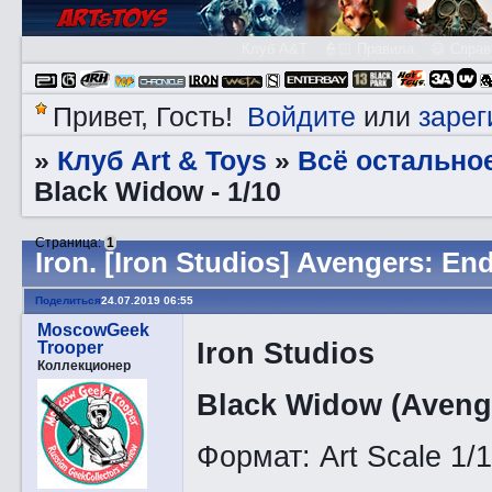
Клуб A&T
👮🏻 Правила
😃 Справ
Войдите
зарег
Привет, Гость!
или
Клуб Art & Toys
Всё остально
»
»
Black Widow - 1/10
Страница:
1
Irоn. [Iron Studios] Avengers: En
Поделиться
24.07.2019 06:55
MoscowGeek
Iron Studios
Trooper
Коллекционер
Black Widow (Aveng
Формат: Art Scale 1/