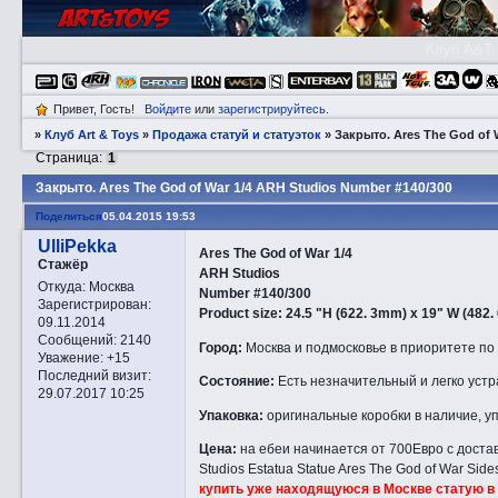
Клуб A&T
Привет, Гость!
Войдите
или
зарегистрируйтесь
.
»
Клуб Art & Toys
»
Продажа статуй и статуэток
»
Закрытo. Ares The God of 
Страница:
1
Закрытo. Ares The God of War 1/4 ARH Studios Number #140/300
Поделиться
05.04.2015 19:53
UlliPekka
Ares The God of War 1/4
Стажёр
ARH Studios
Откуда:
Москва
Number #140/300
Зарегистрирован
:
Product size: 24.5 "H (622. 3mm) x 19" W (482
09.11.2014
Сообщений:
2140
Город:
Москва и подмосковье в приоритете по 
Уважение:
+15
Последний визит:
Состояние:
Есть незначительный и легко устр
29.07.2017 10:25
Упаковка:
оригинальные коробки в наличие, у
Цена:
на ебеи начинается от 700Евро с достав
Studios Estatua Statue Ares The God of War S
купить уже находящуюся в Москве статую в