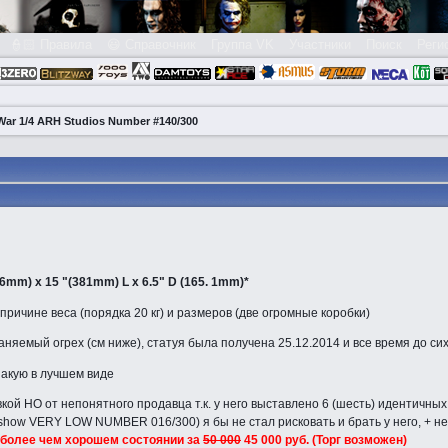
👮🏻 Правила
😃 Справочник
Группа VK
Участники
Поиск
Реги
War 1/4 ARH Studios Number #140/300
. 6mm) x 15 "(381mm) L x 6.5" D (165. 1mm)*
причине веса (порядка 20 кг) и размеров (две огромные коробки)
аняемый огрех (см ниже), статуя была получена 25.12.2014 и все время до с
пакую в лучшем виде
кой НО от непонятного продавца т.к. у него выставлено 6 (шесть) идентичн
ideshow VERY LOW NUMBER 016/300) я бы не стал рисковать и брать у него, + н
 более чем хорошем состоянии за
50 000
45 000 руб. (Торг возможен)