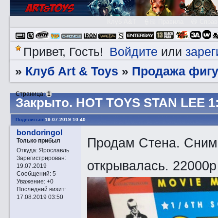
Клуб A&T
👮🏻 Правила
😃 Справ
Войдите
зарег
Привет, Гость!
или
Клуб Art & Toys
Продажа фигу
»
»
Страница:
1
Закрытo. HOT TOYS STAN LEE 1
Поделиться
19.07.2019 10:40
bondoringol
Продам Стена. Снима
Только прибыл
Откуда:
Ярославль
Зарегистрирован
:
открывалась. 22000р
19.07.2019
Сообщений:
5
Уважение:
+0
Последний визит:
17.08.2019 03:50