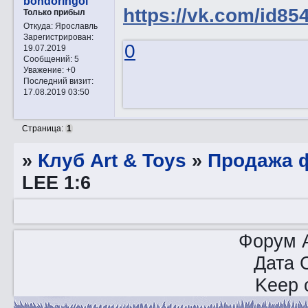
bondoringol
https://vk.com/id85
Только прибыл
Откуда:
Ярославль
Зарегистрирован
:
0
19.07.2019
Сообщений:
5
Уважение:
+0
Последний визит:
17.08.2019 03:50
Страница:
1
»
Клуб Art & Toys
»
Продажа ф
LEE 1:6
Форум A
Дата 
Keep o