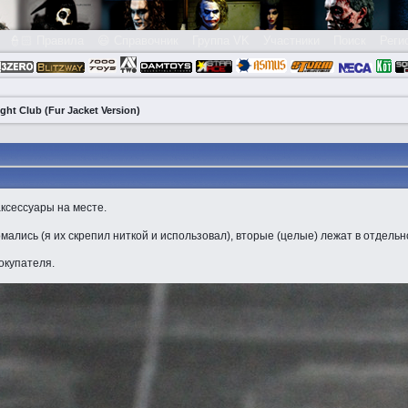
👮🏻 Правила
😃 Справочник
Группа VK
Участники
Поиск
Реги
ght Club (Fur Jacket Version)
аксессуары на месте.
мались (я их скрепил ниткой и использовал), вторые (целые) лежат в отдельн
покупателя.