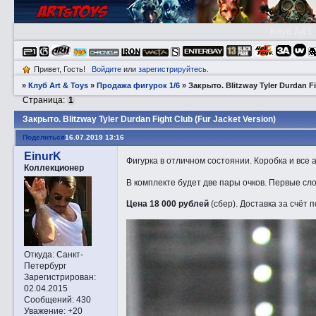
Клуб A&T
Привет, Гость!
Войдите
или
зарегистрируйтесь
.
»
Клуб Art & Toys
»
Продажа фигурок 1/6
»
Закрытo. Blitzway Tyler Durdan Fi
Страница:
1
Закрытo. Blitzway Tyler Durdan Fight Club (Fur Jacket Version)
Поделиться
16.07.2019 13:16
EinurK
Фигурка в отличном состоянии. Коробка и все 
Коллекционер
В комплекте будет две пары очков. Первые сло
Цена 18 000 рублей
(сбер). Доставка за счёт 
Откуда:
Санкт-
Петербург
Зарегистрирован
:
02.04.2015
Сообщений:
430
Уважение:
+20