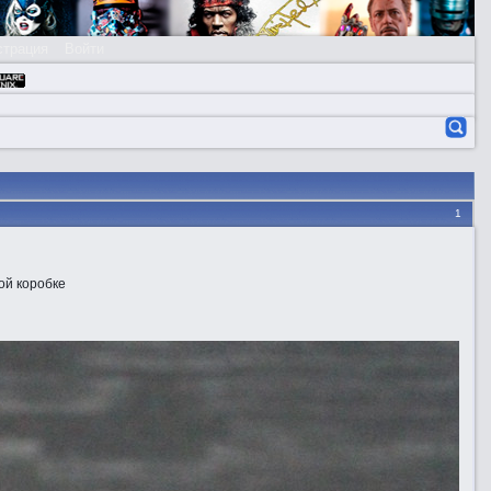
страция
Войти
1
ой коробке