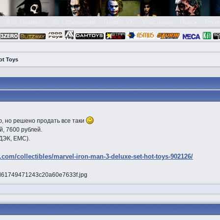
👮🏻 Правила
😃 Справочник
Группа VK
Участники
Поиск
Реги
ot Toys
, но решено продать все таки
й, 7600 рублей.
ДЭК, ЕМС).
com/collectibles/marvel-iron-man-3-deluxe-set-hot-toys-902126/