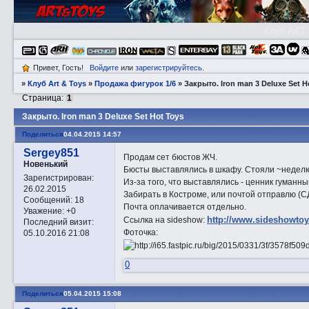
Клуб A&T
Привет, Гость!
Войдите
или
зарегистрируйтесь
.
»
Клуб Art & Toys
»
Продажа фигурок 1/6
»
Закрытo. Iron man 3 Deluxe Set H
Страница:
1
Закрытo. Iron man 3 Deluxe Set Hot Toys
Поделиться
04.04.2015 14:57
Sergey851
Продам сет бюстов ЖЧ.
Новенький
Бюсты выставлялись в шкафу. Стояли ~неделю
Зарегистрирован
:
Из-за того, что выставлялись - ценник гуманны
26.02.2015
Забирать в Костроме, или почтой отправлю (С
Сообщений:
18
Почта оплачивается отдельно.
Уважение:
+0
http://www.sideshowtoy.
Ссылка на sideshow:
Последний визит:
Фоточка:
05.10.2016 21:08
0
Поделиться
05.04.2015 15:08