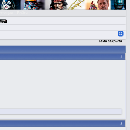
страция
Войти
Тема закрыта
1
2