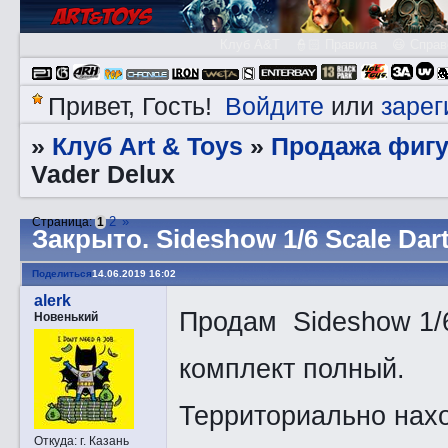
Клуб A&T
👮🏻 Правила
😃 Справ
Войдите
зарег
Привет, Гость!
или
Клуб Art & Toys
Продажа фигу
»
»
Vader Delux
2
»
Страница:
1
Закрытo. Sideshow 1/6 Scale Dar
Поделиться
14.06.2019 16:02
alerk
Продам Sideshow 1/6
Новенький
комплект полный.
Территориально нахо
Откуда:
г. Казань