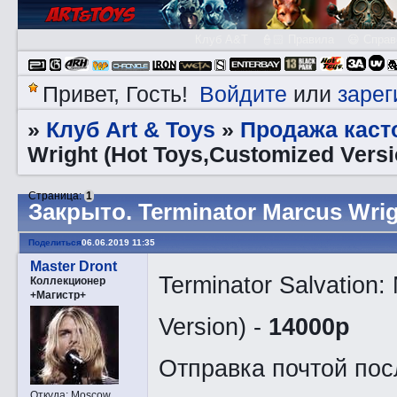
Клуб A&T
👮🏻 Правила
😃 Справ
Войдите
зарег
Привет, Гость!
или
Клуб Art & Toys
Продажа каст
»
»
Wright (Hot Toys,Сustomized Versi
Страница:
1
Закрытo. Terminator Marcus Wrig
Поделиться
06.06.2019 11:35
Master Dront
Terminator Salvation:
Коллекционер
+Магистр+
Version) -
14000р
Отправка почтой пос
Откуда:
Moscow