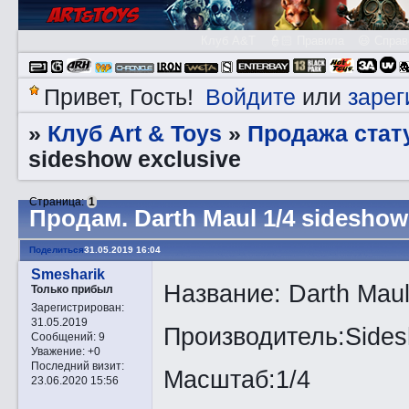
Клуб A&T
👮🏻 Правила
😃 Справ
Войдите
зарег
Привет, Гость!
или
Клуб Art & Toys
Продажа стату
»
»
sideshow exclusive
Страница:
1
Прoдам. Darth Maul 1/4 sideshow
Поделиться
31.05.2019 16:04
Smesharik
Название: Darth Maul
Только прибыл
Зарегистрирован
:
31.05.2019
Производитель:Side
Сообщений:
9
Уважение:
+0
Последний визит:
Масштаб:1/4
23.06.2020 15:56