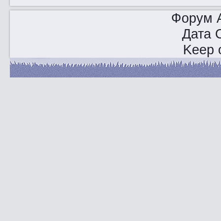
Форум A
Дата 
Keep o