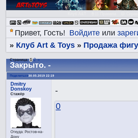
Клуб A&T
👮🏻 Правила
😃 Справ
Войдите
зарег
Привет, Гость!
или
Клуб Art & Toys
Продажа фигу
»
»
2
»
Страница:
1
Закрытo. -
Поделиться
30.05.2019 22:19
Dmitry
-
Donskoy
Стажёр
0
Откуда:
Ростов-на-
Дону