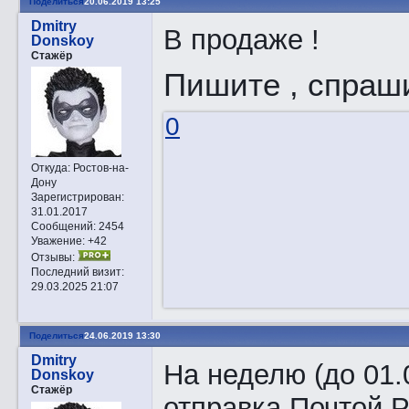
Поделиться
20.06.2019 13:25
Dmitry
В продаже !
Donskoy
Стажёр
Пишите , спраши
0
Откуда:
Ростов-на-
Дону
Зарегистрирован
:
31.01.2017
Сообщений:
2454
Уважение:
+42
Отзывы:
Последний визит:
29.03.2025 21:07
Поделиться
24.06.2019 13:30
Dmitry
На неделю (до 01.
Donskoy
Стажёр
отправка Почтой 