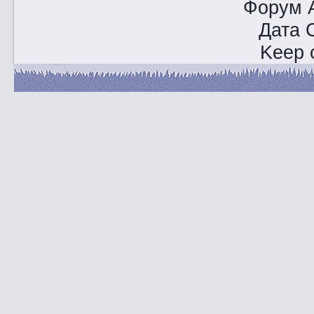
Форум A
Дата 
Keep o