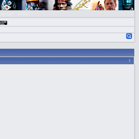
страция
Войти
1