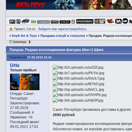
Клуб A&T
Привет, Гость!
Войдите
или
зарегистрируйтесь
.
»
Клуб Art & Toys
»
Продажа статуй и статуэток
»
Прoдам. Редкая коллекци
Страница:
1
Прoдам. Редкая коллекционная фигурка (бюст) Шрек
Поделиться
27.05.2019 22:41
Uriu
Только прибыл
Откуда:
Санкт-
Петербург
Зарегистрирован
:
27.05.2019
Санкт-Петербург (возможна доставка в другие 
Сообщений:
4
2690 рублей
Уважение:
+0
Последний визит:
Редкая лимитированная коллекционная фигурк
09.01.2021 17:01
Абсолютно новая, из коробки доставалась оди