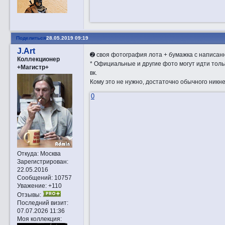
Поделиться
28.05.2019 09:19
J.Art
➋ своя фотография лота + бумажка с написа
Коллекционер
* Oфициальные и другие фото могут идти тольк
+Магистр+
вк.
Кому это не нужно, достаточно обычного никн
0
Откуда:
Москва
Зарегистрирован
:
22.05.2016
Сообщений:
10757
Уважение:
+110
Отзывы:
Последний визит:
07.07.2026 11:36
Моя коллекция: