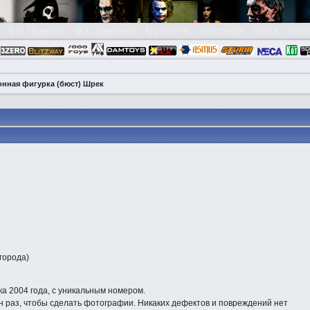
👮🏻 Правила
😃 Справочник
Группа VK
Участники
Поиск
Реги
онная фигурка (бюст) Шрек
города)
а 2004 года, с уникальным номером.
н раз, чтобы сделать фотографии. Никаких дефектов и повреждений нет