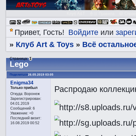
Клуб A&T
👮🏻 Правила
😃 Справ
Войдите
зарег
Привет, Гость!
или
Клуб Art & Toys
Всё остально
»
»
Страница:
1
Lego
Поделиться
26.05.2019 03:05
Enigma34
Распродаю коллекци
Только прибыл
Откуда:
Воронеж
Зарегистрирован
:
04.01.2019
Сообщений:
6
Уважение:
+0
Последний визит:
16.08.2019 00:52