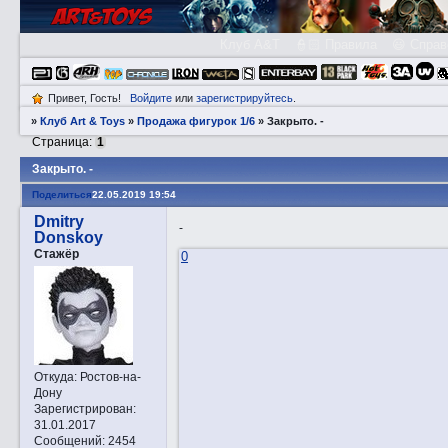
Клуб A&T
👮🏻 Правила
😃 Справ
Привет, Гость!
Войдите
или
зарегистрируйтесь
.
»
Клуб Art & Toys
»
Продажа фигурок 1/6
»
Закрытo. -
Страница:
1
Закрытo. -
Поделиться
22.05.2019 19:54
Dmitry
-
Donskoy
Стажёр
0
Откуда:
Ростов-на-
Дону
Зарегистрирован
:
31.01.2017
Сообщений:
2454