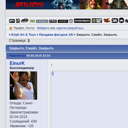
Клуб A&T
👮🏻 Правила
😃 Справ
Привет, Гость!
Войдите
или
зарегистрируйтесь
.
»
Клуб Art & Toys
»
Продажа фигурок 1/6
»
Закрытo. Смaйл. Закрытo.
Страница:
1
Закрытo. Смaйл. Закрытo.
Поделиться
09.05.2019 23:33
EinurK
!
Коллекционер
0
Откуда:
Санкт-
Петербург
Зарегистрирован
:
02.04.2015
Сообщений:
430
Уважение:
+20