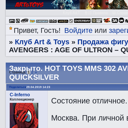
Клуб A&T
👮🏻 Правила
😃 Справ
Войдите
зарег
Привет, Гость!
или
Клуб Art & Toys
Продажа фигу
»
»
AVENGERS : AGE OF ULTRON – Q
Закрытo. HOT TOYS MMS 302 A
2
»
Страница:
1
QUICKSILVER
Поделиться
29.04.2019 14:23
C-Inferno
Состояние отличное.
Коллекционер
Москва. При личной 