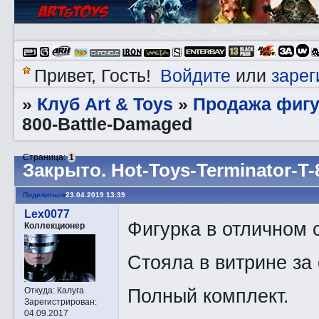
Клуб A&T
👮🏻 Правила
😃 Справ
Войдите
зарег
Привет, Гость!
или
Клуб Art & Toys
Продажа фигу
»
»
800-Battle-Damaged
Страница:
1
Закрытo. Hot-Toys-Terminator-T
Поделиться
23.04.2019 13:39
Lex0077
Фигурка в отличном 
Коллекционер
Стояла в витрине за
Полный комплект.
Откуда:
Калуга
Зарегистрирован
:
04.09.2017