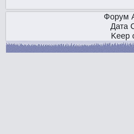
Форум A
Дата 
Keep o