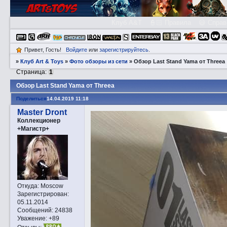
Клуб A&T
👮🏻 Правила
😃 Справ
Привет, Гость!
Войдите
или
зарегистрируйтесь
.
»
Клуб Art & Toys
»
Фото обзоры из сети
»
Обзор Last Stand Yama от Threea
Страница:
1
Обзор Last Stand Yama от Threea
Поделиться
14.04.2019 11:18
Master Dront
Коллекционер
+Магистр+
Откуда:
Moscow
Зарегистрирован
:
05.11.2014
Сообщений:
24838
Уважение:
+89