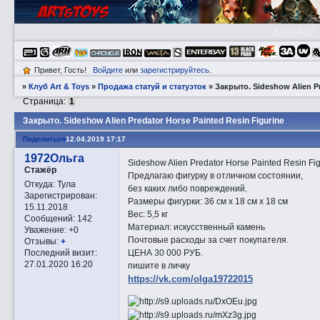
Клуб A&T
Привет, Гость!
Войдите
или
зарегистрируйтесь
.
»
Клуб Art & Toys
»
Продажа статуй и статуэток
»
Закрытo. Sideshow Alien Pr
Страница:
1
Закрытo. Sideshow Alien Predator Horse Painted Resin Figurine
Поделиться
12.04.2019 17:17
1972Ольга
Sideshow Alien Predator Horse Painted Resin Fig
Стажёр
Предлагаю фигурку в отличном состоянии,
Откуда:
Тула
без каких либо повреждений.
Зарегистрирован
:
Размеры фигурки: 36 см x 18 см x 18 см
15.11.2018
Вес: 5,5 кг
Сообщений:
142
Материал: искусственный камень
Уважение:
+0
Почтовые расходы за счет покупателя.
Отзывы:
+
ЦЕНА 30 000 РУБ.
Последний визит:
27.01.2020 16:20
пишите в личку
https://vk.com/olga19722015