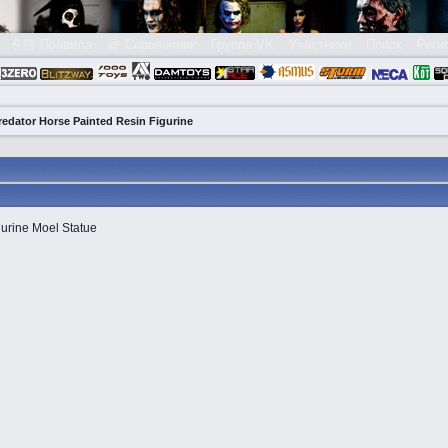
👮🏻 Правила
😃 Справочник
Группа VK
Участники
Поиск
Реги
edator Horse Painted Resin Figurine
urine Moel Statue