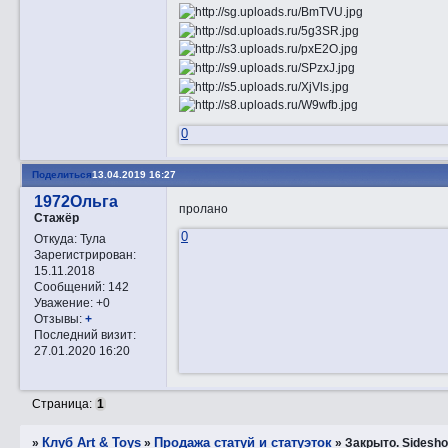
0
Поделиться
13.04.2019 16:27
1972Ольга
пролано
Стажёр
0
Откуда:
Тула
Зарегистрирован
:
15.11.2018
Сообщений:
142
Уважение:
+0
Отзывы:
+
Последний визит:
27.01.2020 16:20
Страница:
1
Клуб Art & Toys
Продажа статуй и статуэток
»
»
»
Закрытo. Sideshow