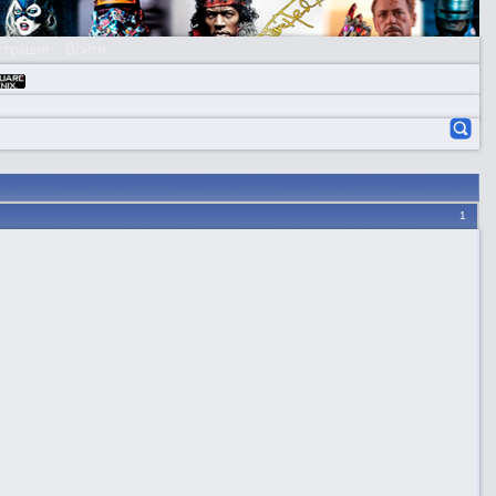
страция
Войти
1