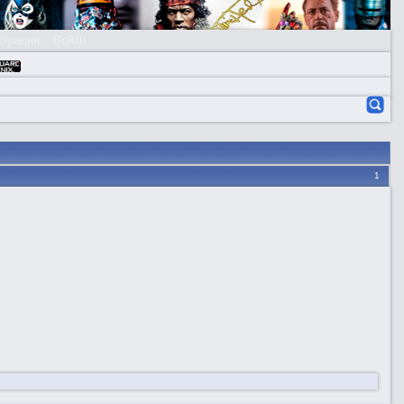
страция
Войти
1