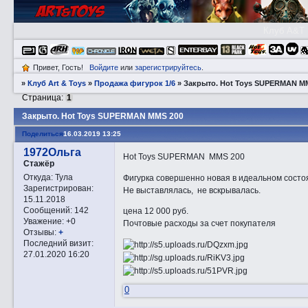
Клуб A&T
Привет, Гость!
Войдите
или
зарегистрируйтесь
.
»
Клуб Art & Toys
»
Продажа фигурок 1/6
»
Закрытo. Hot Toys SUPERMAN M
Страница:
1
Закрытo. Hot Toys SUPERMAN MMS 200
Поделиться
16.03.2019 13:25
1972Ольга
Hot Toys SUPERMAN MMS 200
Стажёр
Откуда:
Тула
Фигурка совершенно новая в идеальном состо
Зарегистрирован
:
Не выставлялась, не вскрывалась.
15.11.2018
Сообщений:
142
цена 12 000 руб.
Уважение:
+0
Почтовые расходы за счет покупателя
Отзывы:
+
Последний визит:
27.01.2020 16:20
0