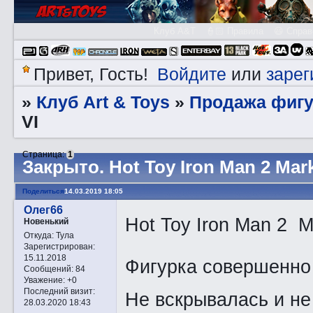
Клуб A&T
👮🏻 Правила
😃 Справ
Войдите
зарег
Привет, Гость!
или
Клуб Art & Toys
Продажа фигу
»
»
VI
Страница:
1
Закрытo. Hot Toy Iron Man 2 Mark
Поделиться
14.03.2019 18:05
Олег66
Hot Toy Iron Man 2 M
Новенький
Откуда:
Тула
Зарегистрирован
:
15.11.2018
Фигурка совершенно 
Сообщений:
84
Уважение:
+0
Последний визит:
Не вскрывалась и не
28.03.2020 18:43