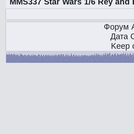
MMS337 Star Wars 1/6 Rey and 
Форум A
Дата 
Keep o