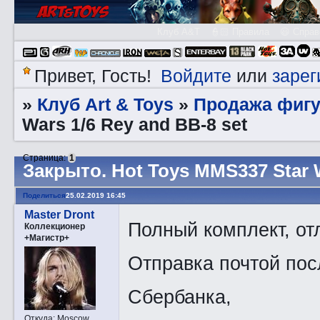
Клуб A&T
👮🏻 Правила
😃 Справ
Войдите
зарег
Привет, Гость!
или
Клуб Art & Toys
Продажа фигу
»
»
Wars 1/6 Rey and BB-8 set
Страница:
1
Закрытo. Hot Toys MMS337 Star W
Поделиться
25.02.2019 16:45
Master Dront
Полный комплект, от
Коллекционер
+Магистр+
Отправка почтой пос
Сбербанка,
Откуда:
Moscow