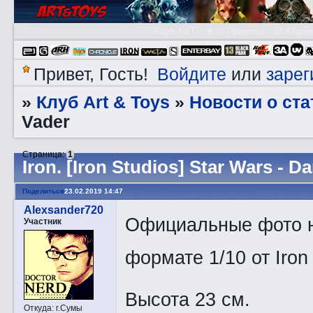
Клуб A&T
👮🏻 Правила
😃 Справ
Войдите
зарег
Привет, Гость!
или
Клуб Art & Toys
Новости о ста
»
»
Vader
Страница:
1
Irоn. [Iron Studios] Star Wars - D
Поделиться
23.02.2019 14:47
Alexsander720
Официальные фото но
Участник
формате 1/10 от Iron
Высота 23 см.
Откуда:
г.Сумы