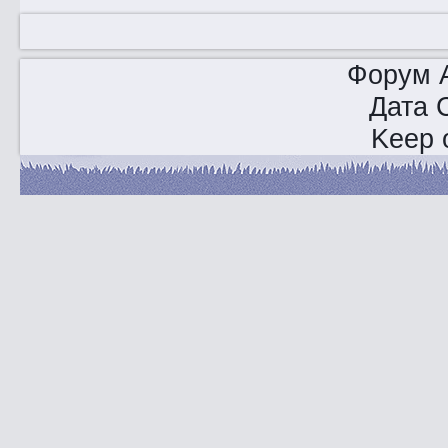
Форум A
Дата 
Keep o