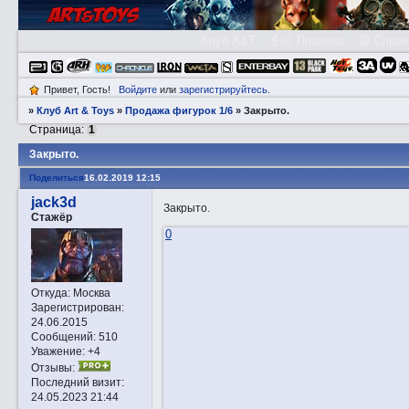
Клуб A&T
👮🏻 Правила
😃 Справ
Привет, Гость!
Войдите
или
зарегистрируйтесь
.
»
Клуб Art & Toys
»
Продажа фигурок 1/6
»
Закрытo.
Страница:
1
Закрытo.
Поделиться
16.02.2019 12:15
jack3d
Закрытo.
Стажёр
0
Откуда:
Москва
Зарегистрирован
:
24.06.2015
Сообщений:
510
Уважение:
+4
Отзывы:
Последний визит:
24.05.2023 21:44