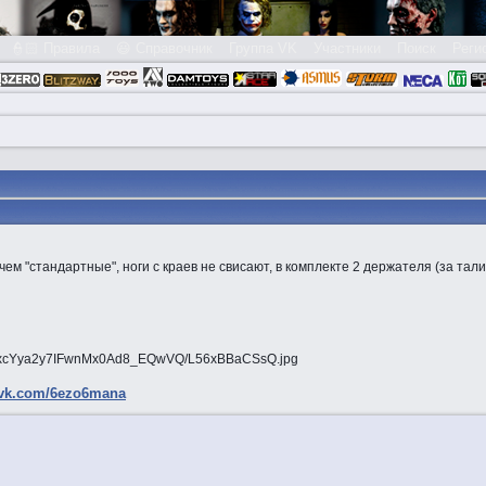
👮🏻 Правила
😃 Справочник
Группа VK
Участники
Поиск
Реги
м "стандартные", ноги с краев не свисают, в комплекте 2 держателя (за тали
.vk.com/6ezo6mana