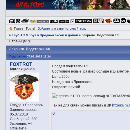
Клуб A&T
Привет, Гость!
Войдите
или
зарегистрируйтесь
.
»
Клуб Art & Toys
»
Продажа аксов и допов
»
Закрытo. Подставки 1/6
Страница:
1
Закрытo. Подставки 1/6
Поделиться
07.02.2019 11:24
FOXTROT
Продам подставки 1/6
Коллекционер
Состояние новые, размер больше в диаметре че
Цена 250р.
Находятся в Ярославле
Отправка почтой
https://m
Откуда:
г.Ярославль
Так же для связи можно писать в ВК
Зарегистрирован
:
0
05.07.2018
Сообщений:
230
Уважение:
+4
Отзывы:
+