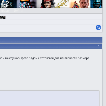
страция
Войти
1
ю и между ног), фото рядом с хотовской для наглядности размера.