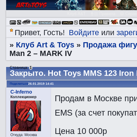
Клуб A&T
👮🏻 Правила
😃 Справ
Войдите
зарег
Привет, Гость!
или
Клуб Art & Toys
Продажа фигу
»
»
Man 2 – MARK IV
Страница:
1
Закрытo. Hot Toys MMS 123 Iron
Поделиться
26.01.2019 14:41
C-Inferno
Продам в Москве при
Коллекционер
EMS (за счет покупа
Цена 10 000р
Откуда:
Москва