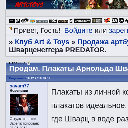
Клуб A&T
👮🏻 Правила
😃 Справ
Войдите
зарег
Привет, Гость!
или
Клуб Art & Toys
Продажа артб
»
»
Шварценеггера PREDATOR.
Страница:
1
Прoдам. Плакаты Арнольда Шв
Поделиться
16.12.2018 20:57
savam77
Плакаты из личной к
Новенький
плакатов идеальное, 
где Шварц в воде ра
Откуда:
саратов
Зарегистрирован
:
21.01.2018