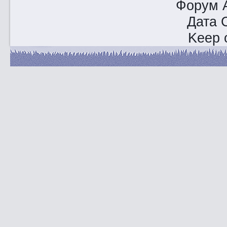
Форум A
Дата 
Keep o