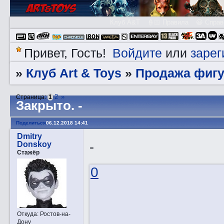
Клуб A&T
👮🏻 Правила
😃 Справ
Войдите
зарег
Привет, Гость!
или
Клуб Art & Toys
Продажа фигу
»
»
2
»
Страница:
1
Закрытo. -
Поделиться
06.12.2018 14:41
Dmitry
-
Donskoy
Стажёр
0
Откуда:
Ростов-на-
Дону