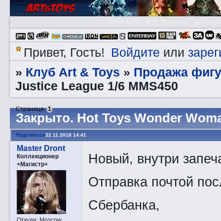
Клуб A&T
👮🏻 Правила
😃 Справ
Войдите
зарег
Привет, Гость!
или
Клуб Art & Toys
Продажа фигу
»
»
Justice League 1/6 MMS450
Страница:
1
Закрытo. Hot Toys Wonder Woma
Поделиться
22.11.2018 14:41
Master Dront
Новый, внутри запеча
Коллекционер
+Магистр+
Отправка почтой пос
Сбербанка,
Откуда:
Moscow