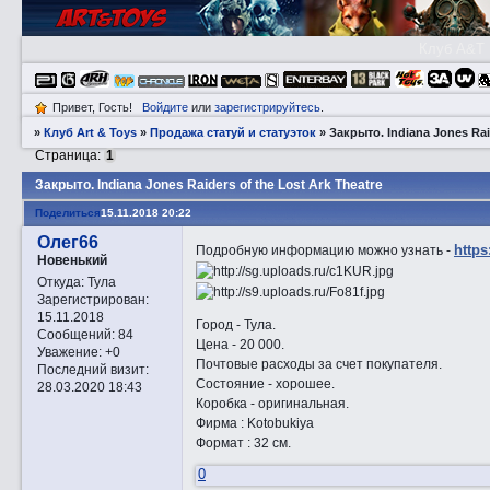
Клуб A&T
Привет, Гость!
Войдите
или
зарегистрируйтесь
.
»
Клуб Art & Toys
»
Продажа статуй и статуэток
»
Закрытo. Indiana Jones Rai
Страница:
1
Закрытo. Indiana Jones Raiders of the Lost Ark Theatre
Поделиться
15.11.2018 20:22
Олег66
https
Подробную информацию можно узнать -
Новенький
Откуда:
Тула
Зарегистрирован
:
15.11.2018
Город - Тула.
Сообщений:
84
Цена - 20 000.
Уважение:
+0
Почтовые расходы за счет покупателя.
Последний визит:
Состояние - хорошее.
28.03.2020 18:43
Коробка - оригинальная.
Фирма : Kotobukiya
Формат : 32 см.
0