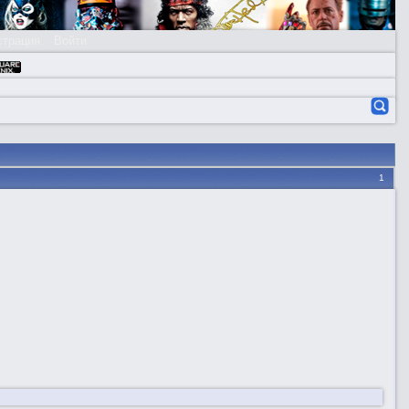
страция
Войти
1