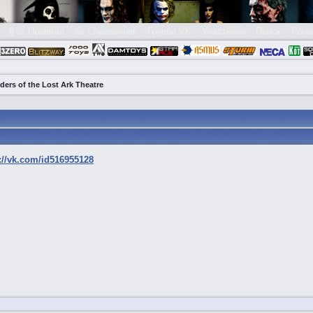
👮🏻 Правила
😃 Справочник
Группа VK
Участники
Поиск
Реги
ders of the Lost Ark Theatre
://vk.com/id516955128