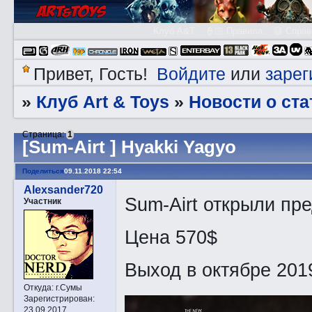
Клуб A&T
👮🏻 Правила
😃 Справ
Войдите
зарег
Привет, Гость!
или
Клуб Art & Toys
Новости о ста
»
»
Страница:
1
[Sum-Airt ] Hyakki Yagyo
Поделиться
09.11.2018 22:54
Alexsander720
Sum-Airt открыли пре
Участник
Цена 570$
Выход в октябре 2019
Откуда:
г.Сумы
Зарегистрирован
:
23.09.2017