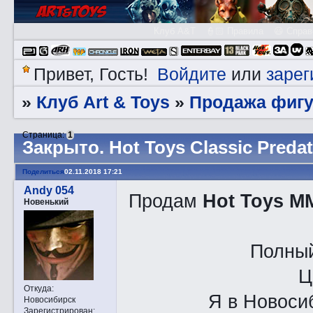
Клуб A&T
👮🏻 Правила
😃 Справ
Войдите
зарег
Привет, Гость!
или
Клуб Art & Toys
Продажа фигу
»
»
Страница:
1
Закрытo. Hot Toys Classic Predat
Поделиться
02.11.2018 17:21
Andy 054
Продам
Hot Toys MM
Новенький
Полный
Ц
Откуда:
Я в Новоси
Новосибирск
Зарегистрирован
: