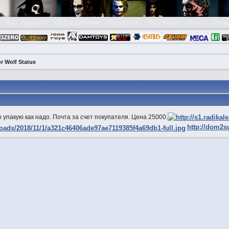
👮🏻 Правила
😃 Справочник
Группа VK
Участники
Поиск
Реги
r Wolf Statue
 упакую как надо. Почта за счет покупателя. Цена 25000.
http://dom2su