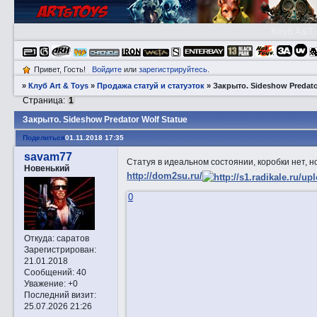
Клуб A&T
Привет, Гость!
Войдите
или
зарегистрируйтесь
.
»
Клуб Art & Toys
»
Продажа статуй и статуэток
»
Закрытo. Sideshow Predato
Страница:
1
Закрытo. Sideshow Predator Wolf Statue
Поделиться
01.11.2018 17:35
savam77
Статуя в идеальном состоянии, коробки нет, но
Новенький
http://dom2su.ru/
0
Откуда:
саратов
Зарегистрирован
:
21.01.2018
Сообщений:
40
Уважение:
+0
Последний визит:
25.07.2026 21:26