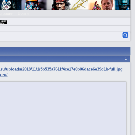
страция
Войти
1
.ru/