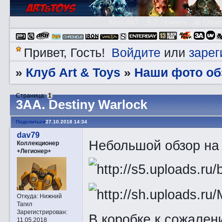
Клуб A&T
👮🏻 Правила
😃 Справ
Войдите
зарег
Привет, Гость!
или
Клуб Art & Toys
Наши фото об
»
»
Страница:
1
3АA. Destiny Warlock
Поделиться
27.10.2018 14:34
dav79
Небольшой обзор на ф
Коллекционер
+Легионер+
Откуда:
Нижний
Тагил
Зарегистрирован
:
В коробке к сожален
11.05.2018